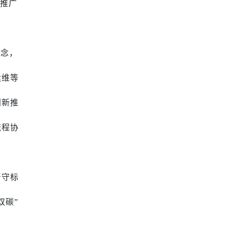
可推广
理念，
运维等
创新推
流程协
严守标
双碳”