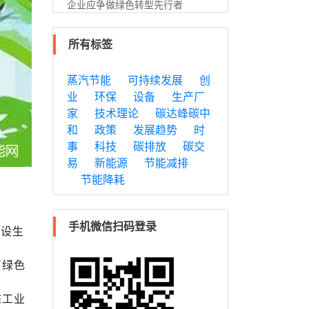
企业应争做绿色转型先行者
所有标签
蒸汽节能
可持续发展
创
业
环保
设备
生产厂
家
技术理论
碳达峰碳中
和
政策
发展趋势
时
事
科技
碳排放
碳交
易
新能源
节能减排
节能降耗
手机微信扫码登录
建设生
育绿色
态工业