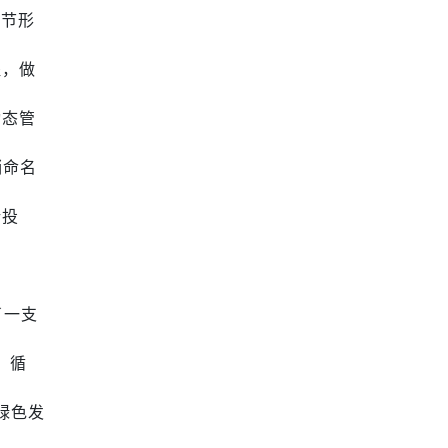
环节形
程，做
动态管
销命名
新投
了一支
、循
绿色发