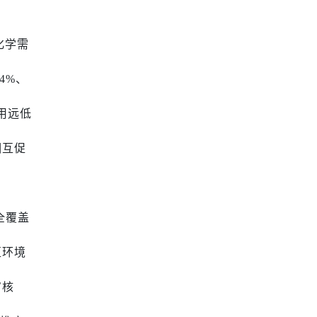
化学需
4%、
用远低
相互促
全覆盖
区环境
审核