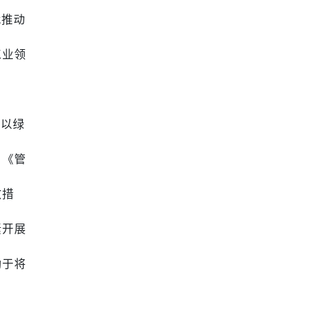
就推动
工业领
系以绿
。《管
效措
素开展
助于将