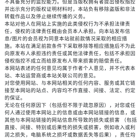
不具备充分的监控能力。但是当版权拥有者提出侵权指控
并出示充分的版权证明材料时，本站负有移除盗版和非法
转载作品以及停止继续传播的义务。
本站对他人在网站上实施的此类侵权行为不承担法律责
任，侵权的法律责任概由会员本人承担。向本站发布信
息/图片的会员视为同意本站就前款情况采取的相应措
施。本站在满足前款条件下采取移除等相应措施后不为此
向原发布人承担违约责任或其他法律责任，包括不承担因
侵权指控不成立而给原发布人带来损害的赔偿责任。
本网站表述的任何意见均属于作者个人意见，并不代表本
站、本站运营商或本站关联公司的意见。
对您使用网站、与本网站相关的任何内容、服务或其它链
接至本网站的站点、内容均不作直接、间接、法定、约定
的保证。
无论在任何原因下（包括但不限于疏忽原因），对您或任
何人通过使用本网站上的信息或由本网站链接的信息，或
其他与本网站链接的网站信息所导致的损失或损害 （包括
直接、间接、特别或后果性的损失或损害，例如收入或利
润之损失，电脑系统之损坏或数据丢失等后果），责任均