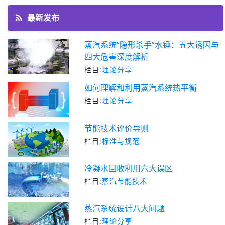
最新发布
蒸汽系统“隐形杀手”水锤：五大诱因与
四大危害深度解析
栏目:
理论分享
如何理解和利用蒸汽系统热平衡
栏目:
理论分享
节能技术评价导则
栏目:
标准与规范
冷凝水回收利用六大误区
栏目:
蒸汽节能技术
蒸汽系统设计八大问题
栏目:
理论分享