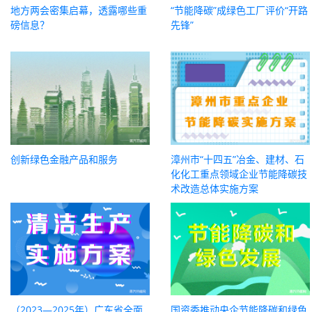
地方两会密集启幕，透露哪些重
“节能降碳”成绿色工厂评价“开路
磅信息？
先锋”
创新绿色金融产品和服务
漳州市“十四五”冶金、建材、石
化化工重点领域企业节能降碳技
术改造总体实施方案
（2023—2025年）广东省全面
国资委推动央企节能降碳和绿色