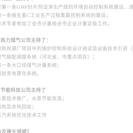
省第一条GMP针片剂洁净生产线的环境自动控制系统建设，
第一条维生素
C工业生产过程集散控制系统的建设；
技术专家参加了全市计量局全市企业计量定级工作。
在某热力煤气公司主持了：
供热热源厂项目中的锅炉控制系统设计调试及设备技术引进（
煤气输配调度系统（河北省、市重点项目）；
第一条大口径煤气计量系统；
司财务电算化系统。
在某节能科技公司主持了
水泵技术推广、水泵节能改造；
换热及余热回收；
蒸汽系统优化技术工作
力及擅长领域】