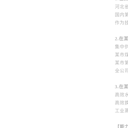
河北
国内
作为
2.
集中
某市
某市
全公
3.
高效
高效
工业
【能