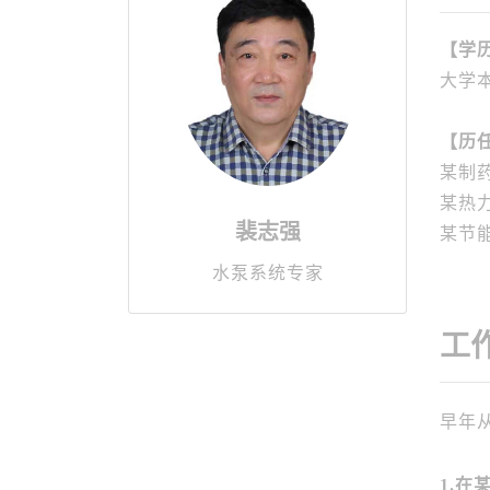
【学
大学
【历
某制
某热
裴志强
某节
水泵系统专家
工
早年
1.在