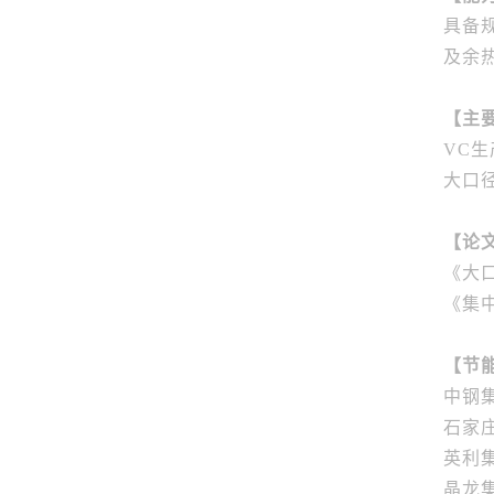
具备
及余
【主
VC
大口
【论
《大口
《集中
【节
中钢
石家
英利
晶龙