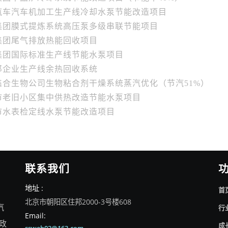
汽车汽车机加工生产线冷却水泵节能改造项目
集团膜式提炼系统高压泵多级串联节能项目
集团尾气排放热能回收项目
集团国际标准生产线节能水泵项目
郎企业生产线余热回收系统
鑫合生物公司生物粘合剂干燥系统蒸汽优化（节汽51%）
市老旧小区集中供热改造节能水泵项目
市水表检定线水泵节能改造项目
联系我们
地址 :
首
北京市朝阳区住邦2000-3号楼608
汽
行
Email:
政
成
ssweb02@163.com