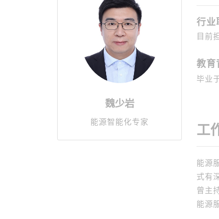
行业
目前
教育
毕业
魏少岩
能源智能化专家
工
能源
式有
曾主
能源